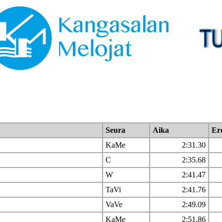
Seura
Aika
Er
KaMe
2:31.30
C
2:35.68
W
2:41.47
TaVi
2:41.76
VaVe
2:49.09
KaMe
2:51.86