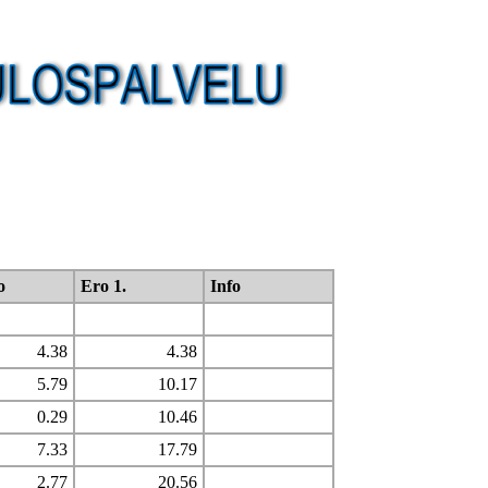
o
Ero 1.
Info
4.38
4.38
5.79
10.17
0.29
10.46
7.33
17.79
2.77
20.56