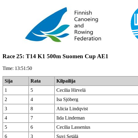
Race 25: T14 K1 500m Suomen Cup AE1
Time: 13:51:50
Sija
Rata
Kilpailija
1
5
Cecilia Hirvelä
2
4
Isa Sjöberg
3
8
Alicia Lindqvist
4
7
Iida Lindeman
5
6
Cecilia Lassenius
6
3
Suvi Setälä