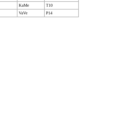
KaMe
T10
VaVe
P14