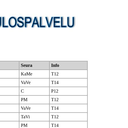
Seura
Info
KaMe
T12
VaVe
T14
C
P12
PM
T12
VaVe
T14
TaVi
T12
PM
T14