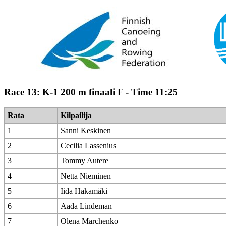
Race 13: K-1 200 m finaali F - Time 11:25
Rata
Kilpailija
1
Sanni Keskinen
2
Cecilia Lassenius
3
Tommy Autere
4
Netta Nieminen
5
Iida Hakamäki
6
Aada Lindeman
7
Olena Marchenko