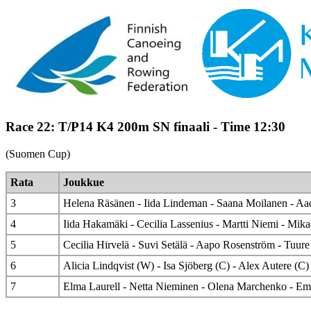
Race 22: T/P14 K4 200m SN finaali - Time 12:30
(Suomen Cup)
Rata
Joukkue
3
Helena Räsänen - Iida Lindeman - Saana Moilanen - A
4
Iida Hakamäki - Cecilia Lassenius - Martti Niemi - Mika
5
Cecilia Hirvelä - Suvi Setälä - Aapo Rosenström - Tuur
6
Alicia Lindqvist (W) - Isa Sjöberg (C) - Alex Autere (C) 
7
Elma Laurell - Netta Nieminen - Olena Marchenko - Emi