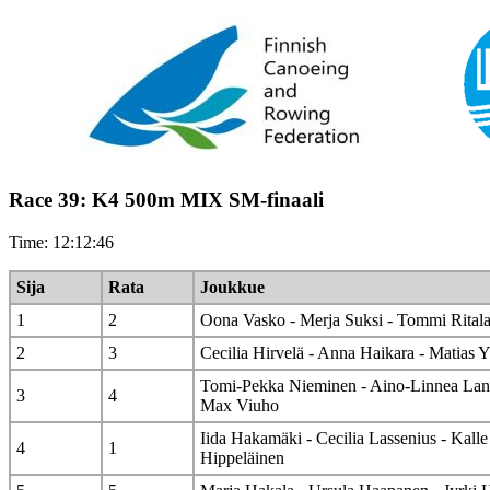
Race 39: K4 500m MIX SM-finaali
Time: 12:12:46
Sija
Rata
Joukkue
1
2
Oona Vasko - Merja Suksi - Tommi Rital
2
3
Cecilia Hirvelä - Anna Haikara - Matias Y
Tomi-Pekka Nieminen - Aino-Linnea Lante
3
4
Max Viuho
Iida Hakamäki - Cecilia Lassenius - Kall
4
1
Hippeläinen