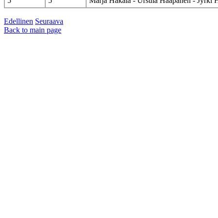
5
5
Marja Hakala - Ursula Haapanen - Jyrki H
Edellinen
Seuraava
Back to main page