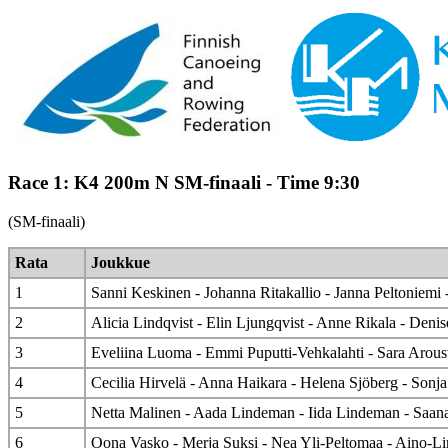
Race 1: K4 200m N SM-finaali - Time 9:30
(SM-finaali)
Rata
Joukkue
1
Sanni Keskinen - Johanna Ritakallio - Janna Peltoniemi -
2
Alicia Lindqvist - Elin Ljungqvist - Anne Rikala - Deni
3
Eveliina Luoma - Emmi Puputti-Vehkalahti - Sara Arous
4
Cecilia Hirvelä - Anna Haikara - Helena Sjöberg - Sonj
5
Netta Malinen - Aada Lindeman - Iida Lindeman - Saan
6
Oona Vasko - Merja Suksi - Nea Yli-Peltomaa - Aino-Li