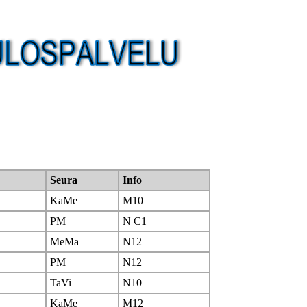
Seura
Info
KaMe
M10
PM
N C1
MeMa
N12
PM
N12
TaVi
N10
KaMe
M12