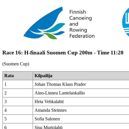
Race 16: H-finaali Suomen Cup 200m - Time 11:20
(Suomen Cup)
Rata
Kilpailija
1
Johan Thomas Klaus Prader
2
Aino-Linnea Lantelankallio
3
Heta Vehkalahti
4
Amanda Steinnes
5
Sofia Salonen
6
Sisu Murtolahti