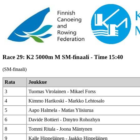
Race 29: K2 5000m M SM-finaali - Time 15:40
(SM-finaali)
Rata
Joukkue
3
Tuomas Virolainen - Mikael Forss
4
Kimmo Harikoski - Markko Lehtosalo
5
Aapo Halmela - Matias Ylisiurua
6
Davide Bottieri - Dmytro Rohozhyn
8
Tommi Ritala - Joona Mäntynen
9
Kalle Hippeläinen - Jaakko Hippeläinen