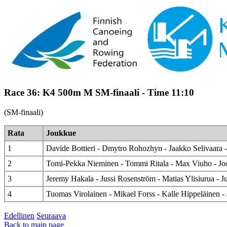
Race 36: K4 500m M SM-finaali - Time 11:10
(SM-finaali)
Rata
Joukkue
1
Davide Bottieri - Dmytro Rohozhyn - Jaakko Selivaara 
2
Tomi-Pekka Nieminen - Tommi Ritala - Max Viuho - J
3
Jeremy Hakala - Jussi Rosenström - Matias Ylisiurua - Ju
4
Tuomas Virolainen - Mikael Forss - Kalle Hippeläinen -
Edellinen
Seuraava
Back to main page