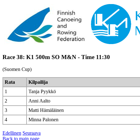
Race 38: K1 500m SO M&N - Time 11:30
(Suomen Cup)
Rata
Kilpailija
1
Tanja Pyykkö
2
Anni Aalto
3
Matti Hämäläinen
4
Minna Palonen
Edellinen
Seuraava
Back to main page