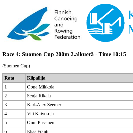
Race 4: Suomen Cup 200m 2.alkuerä - Time 10:15
(Suomen Cup)
Rata
Kilpailija
1
Oona Mikkola
2
Senja Rikala
3
Karl-Alex Seemer
4
Vili Kaivo-oja
5
Onni Pussinen
6
Elias Fränti