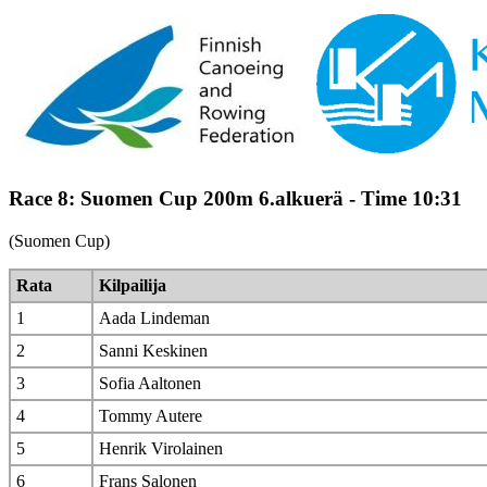
Race 8: Suomen Cup 200m 6.alkuerä - Time 10:31
(Suomen Cup)
Rata
Kilpailija
1
Aada Lindeman
2
Sanni Keskinen
3
Sofia Aaltonen
4
Tommy Autere
5
Henrik Virolainen
6
Frans Salonen