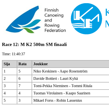
Race 12: M K2 500m SM finaali
Time: 11:40:37
Sija
Rata
Joukkue
1
5
Niko Keskinen - Aapo Rosenström
2
6
Davide Bottieri - Lauri Kyhä
3
7
Tomi-Pekka Nieminen - Tommi Ritala
4
4
Tuomas Virolainen - Kaapo Saarinen
5
3
Mikael Forss - Robin Lassenius