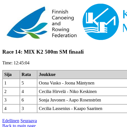
Race 14: MIX K2 500m SM finaali
Time: 12:45:04
Sija
Rata
Joukkue
1
5
Oona Vasko - Joona Mäntynen
2
4
Cecilia Hirvelä - Niko Keskinen
3
6
Sonja Juvonen - Aapo Rosenström
4
3
Cecilia Lassenius - Kaapo Saarinen
Edellinen
Seuraava
Back to main page