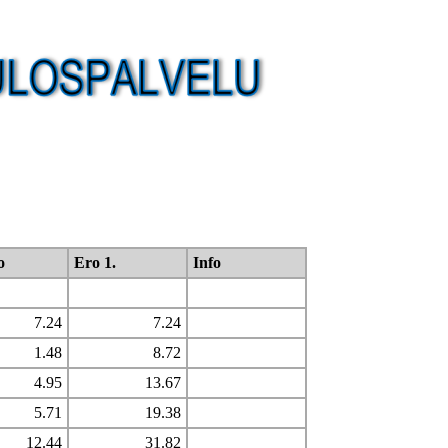
o
Ero 1.
Info
7.24
7.24
1.48
8.72
4.95
13.67
5.71
19.38
12.44
31.82