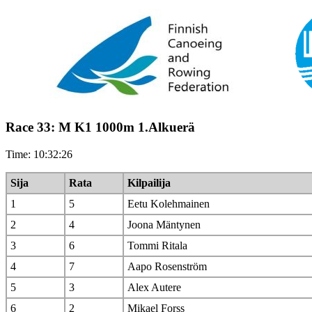
Race 33: M K1 1000m 1.Alkuerä
Time: 10:32:26
Sija
Rata
Kilpailija
1
5
Eetu Kolehmainen
2
4
Joona Mäntynen
3
6
Tommi Ritala
4
7
Aapo Rosenström
5
3
Alex Autere
6
2
Mikael Forss