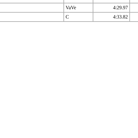
VaVe
4:29.97
C
4:33.82