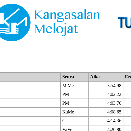
Seura
Aika
Er
MiMe
3:54.98
PM
4:02.22
PM
4:03.70
KaMe
4:08.65
C
4:14.36
VaVe
4:26.80