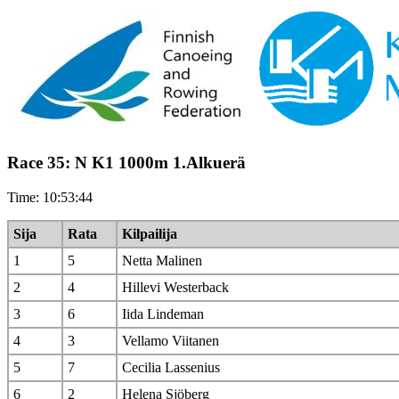
Race 35: N K1 1000m 1.Alkuerä
Time: 10:53:44
Sija
Rata
Kilpailija
1
5
Netta Malinen
2
4
Hillevi Westerback
3
6
Iida Lindeman
4
3
Vellamo Viitanen
5
7
Cecilia Lassenius
6
2
Helena Sjöberg