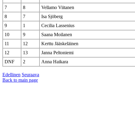
7
8
Vellamo Viitanen
8
7
Isa Sjöberg
9
1
Cecilia Lassenius
10
9
Saana Moilanen
11
12
Kerttu Jääskeläinen
12
13
Janna Peltoniemi
DNF
2
Anna Haikara
Edellinen
Seuraava
Back to main page