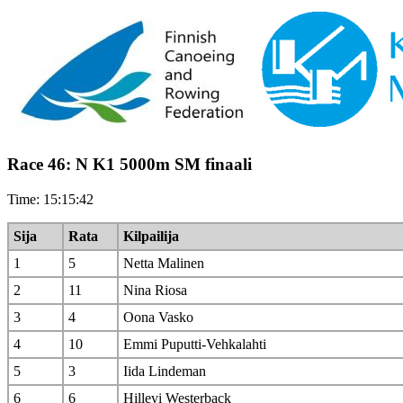
Race 46: N K1 5000m SM finaali
Time: 15:15:42
Sija
Rata
Kilpailija
1
5
Netta Malinen
2
11
Nina Riosa
3
4
Oona Vasko
4
10
Emmi Puputti-Vehkalahti
5
3
Iida Lindeman
6
6
Hillevi Westerback