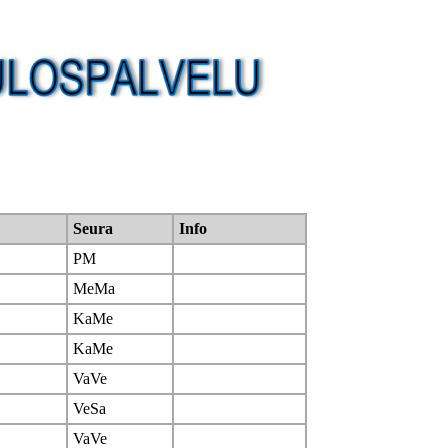
Seura
Info
PM
MeMa
KaMe
KaMe
VaVe
VeSa
VaVe