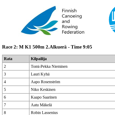
Race 2: M K1 500m 2.Alkuerä - Time 9:05
Rata
Kilpailija
2
Tomi-Pekka Nieminen
3
Lauri Kyhä
4
Aapo Rosenström
5
Niko Keskinen
6
Kaapo Saarinen
7
Aatu Mäkelä
8
Robin Lassenius