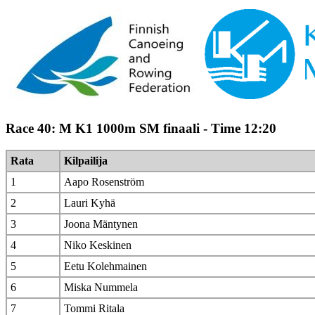
Race 40: M K1 1000m SM finaali - Time 12:20
Rata
Kilpailija
1
Aapo Rosenström
2
Lauri Kyhä
3
Joona Mäntynen
4
Niko Keskinen
5
Eetu Kolehmainen
6
Miska Nummela
7
Tommi Ritala