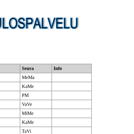
Seura
Info
MeMa
KaMe
PM
VaVe
MiMe
KaMe
TaVi