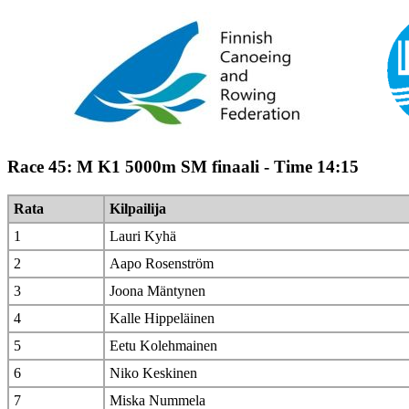
Race 45: M K1 5000m SM finaali - Time 14:15
Rata
Kilpailija
1
Lauri Kyhä
2
Aapo Rosenström
3
Joona Mäntynen
4
Kalle Hippeläinen
5
Eetu Kolehmainen
6
Niko Keskinen
7
Miska Nummela