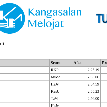
li
Seura
Aika
Er
RKP
2:25.19
MiMe
2:33.06
HeJy
2:54.59
KesU
2:55.23
TaVi
2:56.00
HeJy