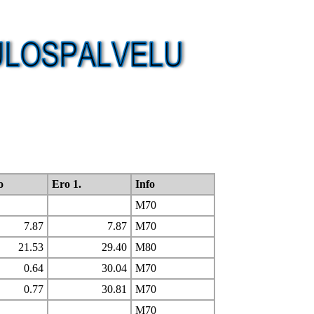
o
Ero 1.
Info
M70
7.87
7.87
M70
21.53
29.40
M80
0.64
30.04
M70
0.77
30.81
M70
M70