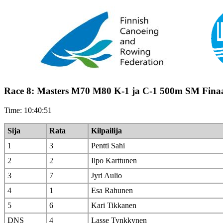
Race 8: Masters M70 M80 K-1 ja C-1 500m SM Finaa
Time: 10:40:51
Sija
Rata
Kilpailija
1
3
Pentti Sahi
2
2
Ilpo Karttunen
3
7
Jyri Aulio
4
1
Esa Rahunen
5
6
Kari Tikkanen
DNS
4
Lasse Tynkkynen