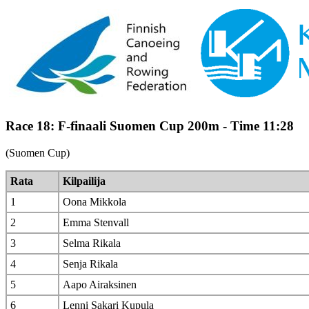
Race 18: F-finaali Suomen Cup 200m - Time 11:28
(Suomen Cup)
Rata
Kilpailija
1
Oona Mikkola
2
Emma Stenvall
3
Selma Rikala
4
Senja Rikala
5
Aapo Airaksinen
6
Lenni Sakari Kupula