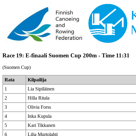
Race 19: E-finaali Suomen Cup 200m - Time 11:31
(Suomen Cup)
Rata
Kilpailija
1
Lia Sipiläinen
2
Hilla Ritala
3
Olivia Forss
4
Inka Kupula
5
Kari Tikkanen
6
Lilja Murtolahti