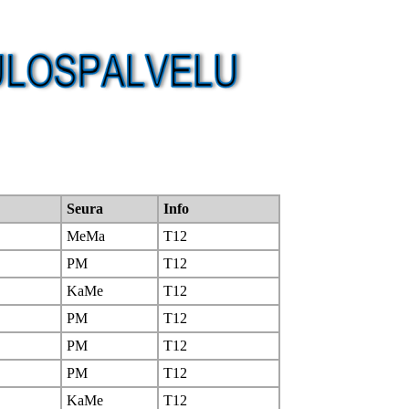
Seura
Info
MeMa
T12
PM
T12
KaMe
T12
PM
T12
PM
T12
PM
T12
KaMe
T12