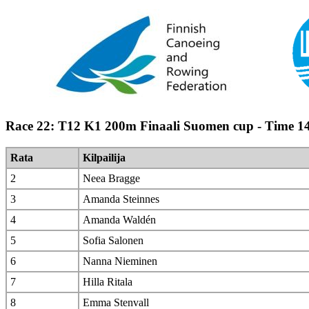
Race 22: T12 K1 200m Finaali Suomen cup - Time 1
Rata
Kilpailija
2
Neea Bragge
3
Amanda Steinnes
4
Amanda Waldén
5
Sofia Salonen
6
Nanna Nieminen
7
Hilla Ritala
8
Emma Stenvall