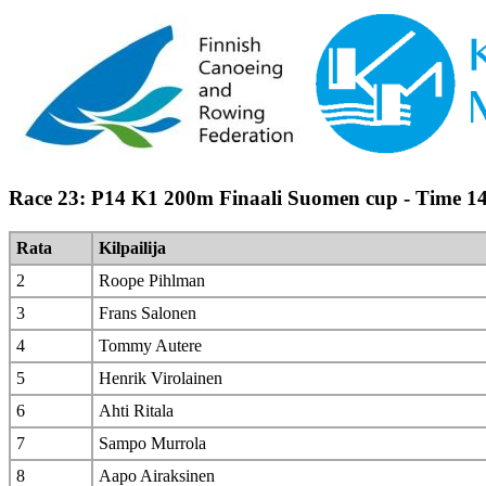
Race 23: P14 K1 200m Finaali Suomen cup - Time 1
Rata
Kilpailija
2
Roope Pihlman
3
Frans Salonen
4
Tommy Autere
5
Henrik Virolainen
6
Ahti Ritala
7
Sampo Murrola
8
Aapo Airaksinen