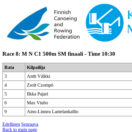
Race 8: M N C1 500m SM finaali - Time 10:30
Rata
Kilpailija
3
Antti Välkki
4
Zsolt Czompó
5
Ilkka Pajari
6
Max Viuho
9
Aino-Linnea Lantelankallio
Edellinen
Seuraava
Back to main page