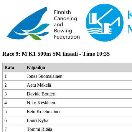
Race 9: M K1 500m SM finaali - Time 10:35
Rata
Kilpailija
1
Jonas Suomalainen
2
Aatu Mäkelä
3
Davide Bottieri
4
Niko Keskinen
5
Eetu Kolehmainen
6
Lauri Kyhä
7
Tommi Ritala